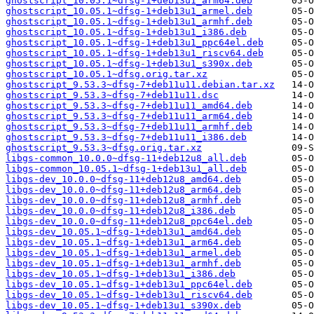
ghostscript_10.05.1~dfsg-1+deb13u1_arm64.deb
ghostscript_10.05.1~dfsg-1+deb13u1_armel.deb
ghostscript_10.05.1~dfsg-1+deb13u1_armhf.deb
ghostscript_10.05.1~dfsg-1+deb13u1_i386.deb
ghostscript_10.05.1~dfsg-1+deb13u1_ppc64el.deb
ghostscript_10.05.1~dfsg-1+deb13u1_riscv64.deb
ghostscript_10.05.1~dfsg-1+deb13u1_s390x.deb
ghostscript_10.05.1~dfsg.orig.tar.xz
ghostscript_9.53.3~dfsg-7+deb11u11.debian.tar.xz
ghostscript_9.53.3~dfsg-7+deb11u11.dsc
ghostscript_9.53.3~dfsg-7+deb11u11_amd64.deb
ghostscript_9.53.3~dfsg-7+deb11u11_arm64.deb
ghostscript_9.53.3~dfsg-7+deb11u11_armhf.deb
ghostscript_9.53.3~dfsg-7+deb11u11_i386.deb
ghostscript_9.53.3~dfsg.orig.tar.xz
libgs-common_10.0.0~dfsg-11+deb12u8_all.deb
libgs-common_10.05.1~dfsg-1+deb13u1_all.deb
libgs-dev_10.0.0~dfsg-11+deb12u8_amd64.deb
libgs-dev_10.0.0~dfsg-11+deb12u8_arm64.deb
libgs-dev_10.0.0~dfsg-11+deb12u8_armhf.deb
libgs-dev_10.0.0~dfsg-11+deb12u8_i386.deb
libgs-dev_10.0.0~dfsg-11+deb12u8_ppc64el.deb
libgs-dev_10.05.1~dfsg-1+deb13u1_amd64.deb
libgs-dev_10.05.1~dfsg-1+deb13u1_arm64.deb
libgs-dev_10.05.1~dfsg-1+deb13u1_armel.deb
libgs-dev_10.05.1~dfsg-1+deb13u1_armhf.deb
libgs-dev_10.05.1~dfsg-1+deb13u1_i386.deb
libgs-dev_10.05.1~dfsg-1+deb13u1_ppc64el.deb
libgs-dev_10.05.1~dfsg-1+deb13u1_riscv64.deb
libgs-dev_10.05.1~dfsg-1+deb13u1_s390x.deb