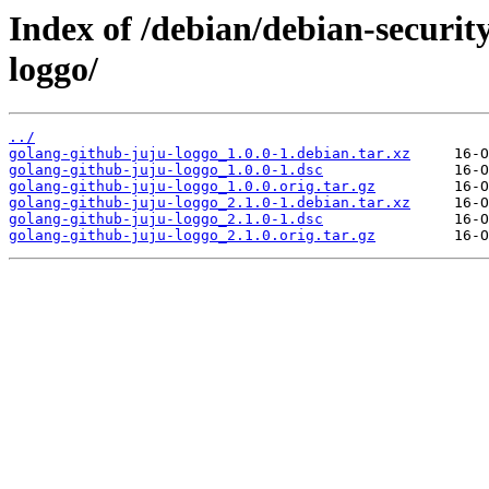
Index of /debian/debian-securit
loggo/
../
golang-github-juju-loggo_1.0.0-1.debian.tar.xz
golang-github-juju-loggo_1.0.0-1.dsc
golang-github-juju-loggo_1.0.0.orig.tar.gz
golang-github-juju-loggo_2.1.0-1.debian.tar.xz
golang-github-juju-loggo_2.1.0-1.dsc
golang-github-juju-loggo_2.1.0.orig.tar.gz