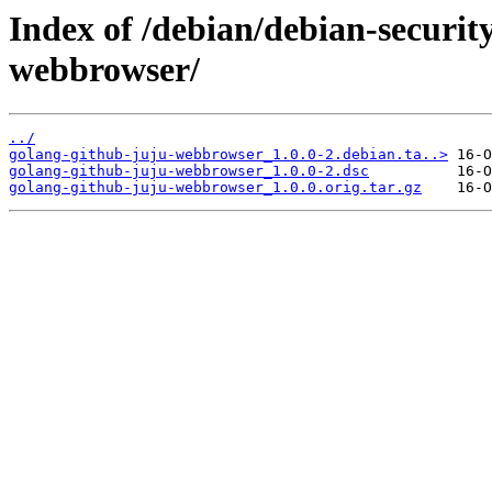
Index of /debian/debian-securit
webbrowser/
../
golang-github-juju-webbrowser_1.0.0-2.debian.ta..>
golang-github-juju-webbrowser_1.0.0-2.dsc
golang-github-juju-webbrowser_1.0.0.orig.tar.gz