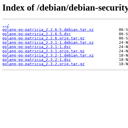
Index of /debian/debian-securit
../
golang-go-patricia_2.2.6-5.debian.tar.xz
golang-go-patricia_2.2.6-5.dsc
golang-go-patricia_2.2.6.orig.tar.gz
golang-go-patricia_2.3.1-1.debian.tar.xz
golang-go-patricia_2.3.1-1.dsc
golang-go-patricia_2.3.1.orig.tar.gz
golang-go-patricia_2.3.2-1.debian.tar.xz
golang-go-patricia_2.3.2-1.dsc
golang-go-patricia_2.3.2.orig.tar.gz