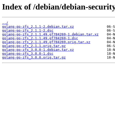
Index of /debian/debian-securit
../
golang-go-zfs_2.1.1-2.debian.tar.xz
golang-go-zfs_2.1.1-2.dsc
golang-go-zfs_2.1.1.49.gf784269-1.debian.tar.xz
golang-go-zfs_2.1.1.49.gf784269-1.dsc
golang-go-zfs_2.1.1.49.gf784269.orig.tar.xz
golang-go-zfs_2.1.1.orig.tar.gz
golang-go-zfs_3.0.0-1.debian.tar.xz
golang-go-zfs_3.0.0-1.dsc
golang-go-zfs_3.0.0.orig.tar.gz