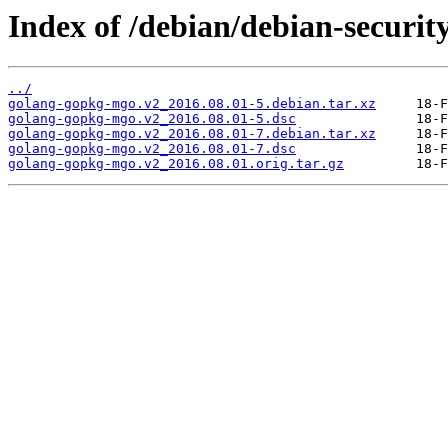
Index of /debian/debian-securi
../
golang-gopkg-mgo.v2_2016.08.01-5.debian.tar.xz
golang-gopkg-mgo.v2_2016.08.01-5.dsc
golang-gopkg-mgo.v2_2016.08.01-7.debian.tar.xz
golang-gopkg-mgo.v2_2016.08.01-7.dsc
golang-gopkg-mgo.v2_2016.08.01.orig.tar.gz