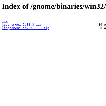
Index of /gnome/binaries/win32/
../
libgnomeui-2.11.3.zip
libgnomeui-dev-2.11.3.zip