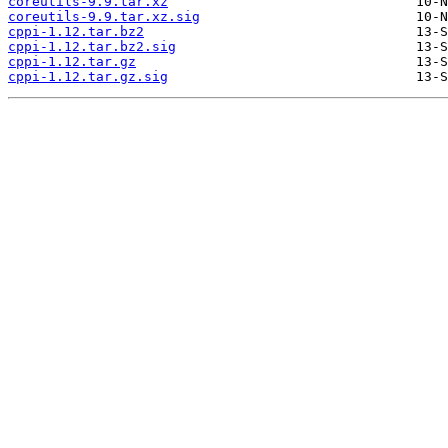
coreutils-9.9.tar.xz
coreutils-9.9.tar.xz.sig
cppi-1.12.tar.bz2
cppi-1.12.tar.bz2.sig
cppi-1.12.tar.gz
cppi-1.12.tar.gz.sig