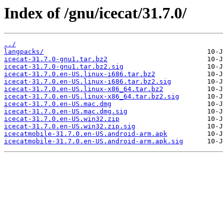
Index of /gnu/icecat/31.7.0/
../
langpacks/
icecat-31.7.0-gnu1.tar.bz2
icecat-31.7.0-gnu1.tar.bz2.sig
icecat-31.7.0.en-US.linux-i686.tar.bz2
icecat-31.7.0.en-US.linux-i686.tar.bz2.sig
icecat-31.7.0.en-US.linux-x86_64.tar.bz2
icecat-31.7.0.en-US.linux-x86_64.tar.bz2.sig
icecat-31.7.0.en-US.mac.dmg
icecat-31.7.0.en-US.mac.dmg.sig
icecat-31.7.0.en-US.win32.zip
icecat-31.7.0.en-US.win32.zip.sig
icecatmobile-31.7.0.en-US.android-arm.apk
icecatmobile-31.7.0.en-US.android-arm.apk.sig