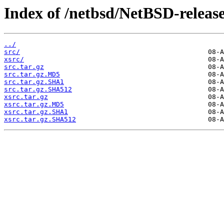
Index of /netbsd/NetBSD-release-
../
src/
xsrc/
src.tar.gz
src.tar.gz.MD5
src.tar.gz.SHA1
src.tar.gz.SHA512
xsrc.tar.gz
xsrc.tar.gz.MD5
xsrc.tar.gz.SHA1
xsrc.tar.gz.SHA512