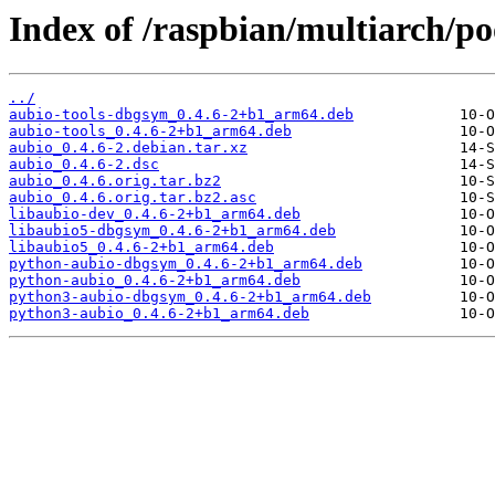
Index of /raspbian/multiarch/po
../
aubio-tools-dbgsym_0.4.6-2+b1_arm64.deb
aubio-tools_0.4.6-2+b1_arm64.deb
aubio_0.4.6-2.debian.tar.xz
aubio_0.4.6-2.dsc
aubio_0.4.6.orig.tar.bz2
aubio_0.4.6.orig.tar.bz2.asc
libaubio-dev_0.4.6-2+b1_arm64.deb
libaubio5-dbgsym_0.4.6-2+b1_arm64.deb
libaubio5_0.4.6-2+b1_arm64.deb
python-aubio-dbgsym_0.4.6-2+b1_arm64.deb
python-aubio_0.4.6-2+b1_arm64.deb
python3-aubio-dbgsym_0.4.6-2+b1_arm64.deb
python3-aubio_0.4.6-2+b1_arm64.deb